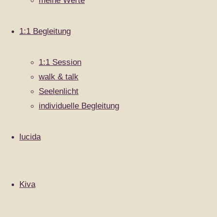
meine Werte
entsprechende Veränderung erlaubt.
Der Ablauf folgt dem, was sich im Moment zeigt
1:1 Begleitung
und geklärt werden will. Je nach Situation und
Bedürfnis fließt mein Wissen, Erfahrungen,
1:1 Session
Gaben, Fähigkeiten bis hin zu erlernten
walk & talk
Methoden, ein. Jede Session ist daher
einzigartig und individuell. Wesentlich ist da zu
Seelenlicht
Sein, mit dem, was ist und sich selbst und die
individuelle Begleitung
Dinge ehrlich anzuschauen. Es ist Begegnung
von Seele zu Seele, von Herz zu Herz.
lucida
walk & talk findet in der Nähe von Böblingen
Kiva
statt.
90 min. / € 130