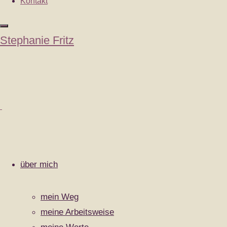
Kontakt
Cookie-Richtlinie (EU)
|
Zurück
Stephanie Fritz
nach
oben
über mich
mein Weg
meine Arbeitsweise