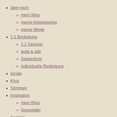
über mich
mein Weg
meine Arbeitsweise
Zum
meine Werte
bin einfach nur dankbar
Inhalt
1:1 Begleitung
springen
1:1 Session
Ein wundervolles Wochenende mit der Freu
walk & talk
Workshop von Stephanie in Wien zurück; ha
Seelenlicht
Auch hat er mir meine Flügel um ein wesent
individuelle Begleitung
zu vergessen, hab ganz LIEBE Herzen’s-M
lucida
Kiva
Kräuterpädagogin aus Österreich
Stimmen
positiv überrascht und beeindruckt
Inspiration
mein Blog
Impressum
|
Newsletter
Datenschutzerklärung
|