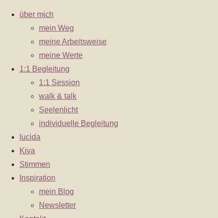
über mich
mein Weg
meine Arbeitsweise
Zum
meine Werte
Schlagwort:
integr
Inhalt
1:1 Begleitung
springen
1:1 Session
walk & talk
Seelenlicht
individuelle Begleitung
lucida
Kiva
Stimmen
Inspiration
mein Blog
Heilung & Transformation
Newsletter