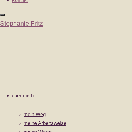
Kontakt
Seelenverlust
Wenn man sich nicht (mehr) vollständig fühl
Stephanie Fritz
besteht meist auf der feinstofflichen Ebe
"Seelenverlust"
weiterlesen ...
Impressum
|
Datenschutzerklärung
|
Cookie-Richtlinie (EU)
|
Zurück
nach
oben
über mich
mein Weg
meine Arbeitsweise