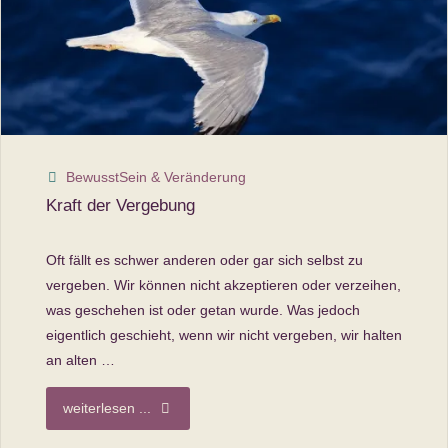
der
Weg
in
die
BewusstSein & Veränderung
Kraft der Vergebung
Freiheit"
Oft fällt es schwer anderen oder gar sich selbst zu
vergeben. Wir können nicht akzeptieren oder verzeihen,
was geschehen ist oder getan wurde. Was jedoch
eigentlich geschieht, wenn wir nicht vergeben, wir halten
an alten …
"Kraft
weiterlesen ...