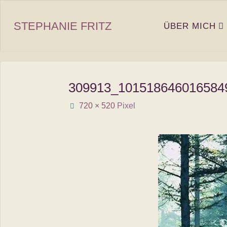
Zum
Inhalt
STEPHANIE FRITZ
ÜBER MICH
springen
309913_101518646016584
Originalgröße
720 × 520
Pixel