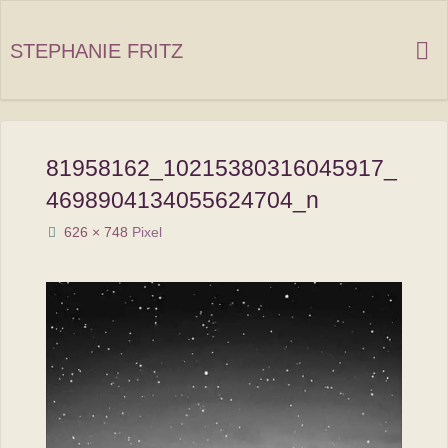
Zum
Inhalt
STEPHANIE FRITZ
springen
81958162_10215380316045917_
4698904134055624704_n
Originalgröße
626 × 748
Pixel