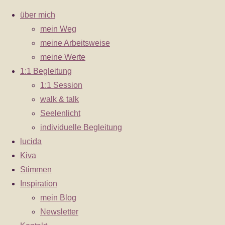
über mich
mein Weg
meine Arbeitsweise
Zum
meine Werte
egg-3471439_1920
Inhalt
1:1 Begleitung
springen
1:1 Session
Originalgröße
1920 × 1281
Pixel
walk & talk
Seelenlicht
individuelle Begleitung
lucida
Kiva
Stimmen
Inspiration
mein Blog
Newsletter