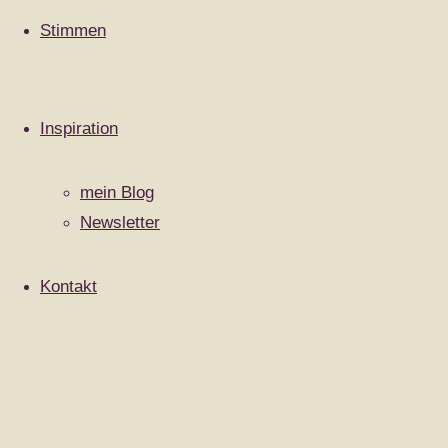
E-Mail
*
Stimmen
Website
Save my name, email, and site URL in my
browser for next time I post a comment.
Inspiration
mein Blog
Impressum
|
Newsletter
Datenschutzerklärung
|
Cookie-Richtlinie (EU)
|
Kontakt
Zurück
Präsentiert von
Fluida
&
WordPress.
nach
oben