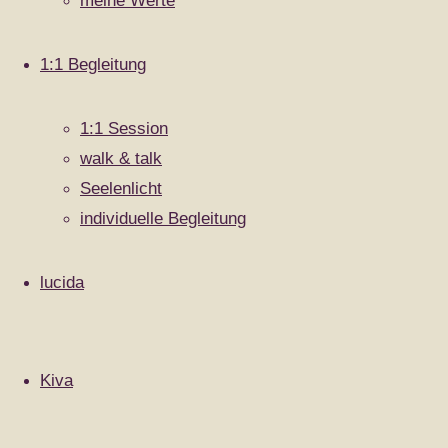
meine Werte
Vorheriges Bild
Nächstes Bild
1:1 Begleitung
Schreibe einen Kommentar
1:1 Session
walk & talk
Deine E-Mail-Adresse wird nicht veröffentlicht.
Erforderliche Felder sind mit
*
markiert
Seelenlicht
individuelle Begleitung
Kommentar
lucida
Kiva
Name
*