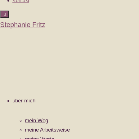
Kontakt
Stephanie Fritz
Vorheriges Bild
Nächstes Bild
über mich
Schreibe einen Kommentar
mein Weg
meine Arbeitsweise
Deine E-Mail-Adresse wird nicht veröffentlicht.