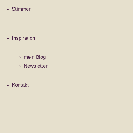
Stimmen
Impressum
|
Datenschutzerklärung
|
Cookie-Richtlinie (EU)
|
Inspiration
Zurück
Präsentiert von
Fluida
&
WordPress.
nach
mein Blog
oben
Newsletter
Kontakt