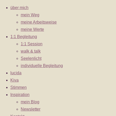
über mich
mein Weg
meine Arbeitsweise
Zum
meine Werte
silhouette-2916492_1920
Inhalt
1:1 Begleitung
springen
1:1 Session
Originalgröße
1920 × 981
Pixel
walk & talk
Seelenlicht
individuelle Begleitung
lucida
Kiva
Stimmen
Inspiration
mein Blog
Newsletter